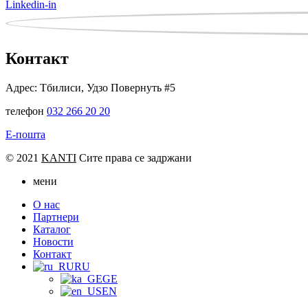
Linkedin-in
Контакт
Адрес: Тбилиси, Удзо Повернуть #5
телефон
032 266 20 20
Е-пошта
© 2021
KANTI
Сите права се задржани
мени
О нас
Партнери
Каталог
Новости
Контакт
RU
GE
EN