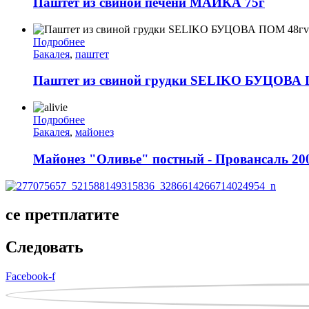
Паштет из свиной печени МАЙКА 75г
Подробнее
Бакалея
,
паштет
Паштет из свиной грудки SELIKO БУЦОВА
Подробнее
Бакалея
,
майонез
Майонез "Оливье" постный - Провансаль 20
се претплатите
Следовать
Facebook-f