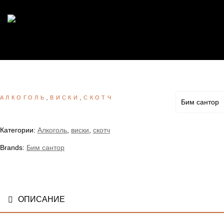
,
,
АЛКОГОЛЬ
ВИСКИ
СКОТЧ
Бим сантор
Категории:
Алкоголь
,
виски
,
скотч
Brands:
Бим сантор
ОПИСАНИЕ