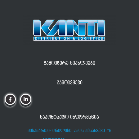
ᲒᲐᲛᲝᲘᲬᲔᲠᲔ ᲡᲘᲐᲮᲚᲔᲔᲑᲘ
ᲒᲐᲛᲝᲒᲕᲧᲔᲕᲘ
ᲡᲐᲙᲝᲜᲢᲐᲥᲢᲝ ᲘᲜᲤᲝᲠᲛᲐᲪᲘᲐ
მისამართი: თბილისი, უძოს შესახვევი #5