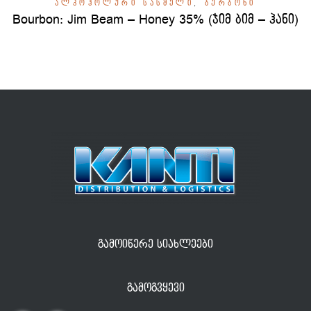
ᲐᲚᲙᲝᲰᲝᲚᲣᲠᲘ ᲡᲐᲡᲛᲔᲚᲘ
,
ᲑᲣᲠᲑᲝᲜᲘ
Bourbon: Jim Beam – Honey 35% (ჯიმ ბიმ – ჰანი)
ᲒᲐᲛᲝᲘᲬᲔᲠᲔ ᲡᲘᲐᲮᲚᲔᲔᲑᲘ
ᲒᲐᲛᲝᲒᲕᲧᲔᲕᲘ