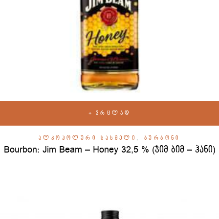
ᲕᲠᲪᲚᲐᲓ
ᲐᲚᲙᲝᲰᲝᲚᲣᲠᲘ ᲡᲐᲡᲛᲔᲚᲘ
,
ᲑᲣᲠᲑᲝᲜᲘ
Bourbon: Jim Beam – Honey 32,5 % (ჯიმ ბიმ – ჰანი)