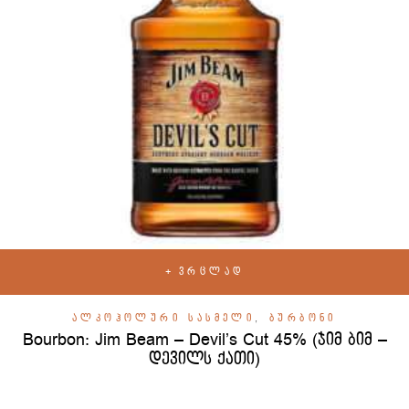
ᲕᲠᲪᲚᲐᲓ
ᲐᲚᲙᲝᲰᲝᲚᲣᲠᲘ ᲡᲐᲡᲛᲔᲚᲘ
,
ᲑᲣᲠᲑᲝᲜᲘ
Bourbon: Jim Beam – Devil’s Cut 45% (ჯიმ ბიმ –
დევილს ქათი)