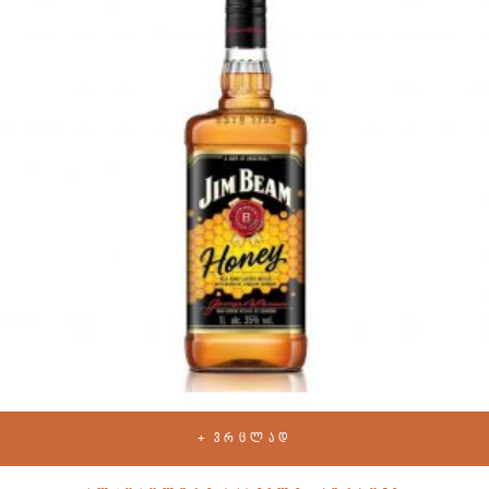
ᲕᲠᲪᲚᲐᲓ