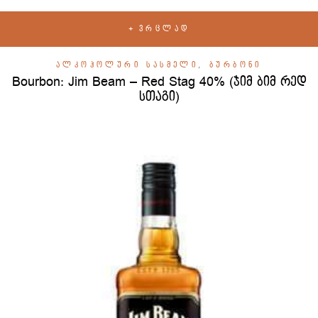
ᲕᲠᲪᲚᲐᲓ
ᲐᲚᲙᲝᲰᲝᲚᲣᲠᲘ ᲡᲐᲡᲛᲔᲚᲘ
,
ᲑᲣᲠᲑᲝᲜᲘ
Bourbon: Jim Beam – Red Stag 40% (ჯიმ ბიმ რედ
სთაგი)