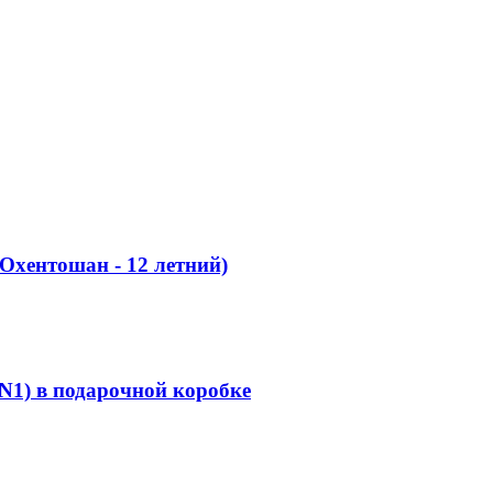
(Охентошан - 12 летний)
N1) в подарочной коробке