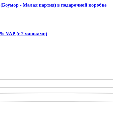
 (Боумор - Малая партия) в подарочной коробке
0% VAP (с 2 чашками)