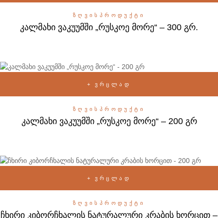
ᲖᲦᲕᲘᲡᲞᲠᲝᲓᲣᲥᲢᲘ
კალმახი ვაკუუმში „რუსკოე მორე“ – 300 გრ.
ᲕᲠᲪᲚᲐᲓ
ᲖᲦᲕᲘᲡᲞᲠᲝᲓᲣᲥᲢᲘ
კალმახი ვაკუუმში „რუსკოე მორე“ – 200 გრ
ᲕᲠᲪᲚᲐᲓ
ᲖᲦᲕᲘᲡᲞᲠᲝᲓᲣᲥᲢᲘ
ჩხირი კიბორჩხალის ნატურალური კრაბის ხორცით –