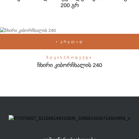
200 გრ
ᲕᲠᲪᲚᲐᲓ
ᲖᲦᲕᲘᲡᲞᲠᲝᲓᲣᲥᲢᲘ
ჩხირი კიბორჩხალის 240