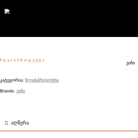
ᲖᲦᲕᲘᲡᲞᲠᲝᲓᲣᲥᲢᲘ
ვიჩი
კატეგორია:
ზღვისპროდუქტი
Brands:
ვიჩი
ᲐᲦᲬᲔᲠᲐ