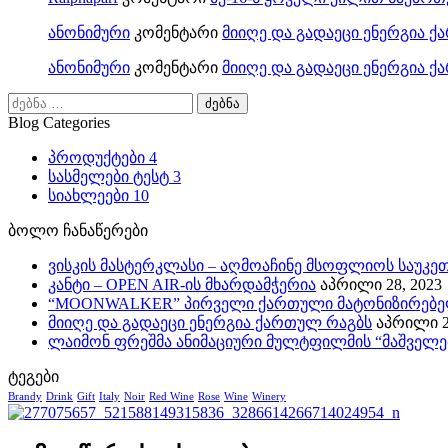
ანონიმური
კომენტარი
მიიღე და გადაეცი ენერგია 
ანონიმური
კომენტარი
მიიღე და გადაეცი ენერგია 
ძებნა:
Blog Categories
პროდუქტები
4
სასმელები ტესტ
3
სიახლეები
10
ბოლო ჩანაწერები
ვისკის მასტერკლასი – აღმოაჩინე მსოფლიოს საუკე
კანტი – OPEN AIR-ის მხარდამჭერია
აპრილი 28, 2023
“MOONWALKER” პირველი ქართული მატონიზირებე
მიიღე და გადაეცი ენერგია ქართულ რაგბს
აპრილი 2
ლაიმონ ფრეშმა ანიმაციური მულტფილმის “მაშველე
ტეგები
Brandy
Drink
Gift
Italy
Noir
Red Wine
Rose
Wine
Winery