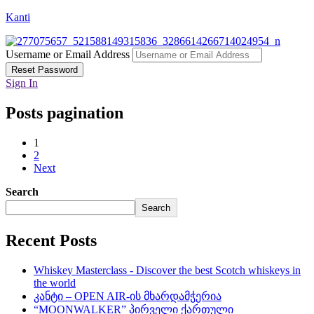
Kanti
Username or Email Address
Reset Password
Sign In
Posts pagination
1
2
Next
Search
Search
Recent Posts
Whiskey Masterclass - Discover the best Scotch whiskeys in
the world
კანტი – OPEN AIR-ის მხარდამჭერია
“MOONWALKER” პირველი ქართული