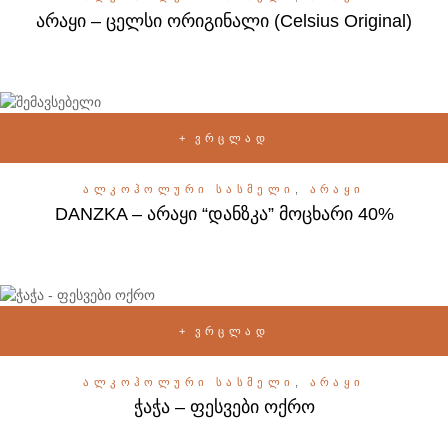
არაყი – ცელსი ორიგინალი (Celsius Original)
ᲕᲠᲪᲚᲐᲓ
ᲐᲚᲙᲝᲰᲝᲚᲣᲠᲘ ᲡᲐᲡᲛᲔᲚᲘ
,
ᲐᲠᲐᲧᲘ
DANZKA – არაყი “დანზკა” მოცხარი 40%
ᲕᲠᲪᲚᲐᲓ
ᲐᲚᲙᲝᲰᲝᲚᲣᲠᲘ ᲡᲐᲡᲛᲔᲚᲘ
,
ᲐᲠᲐᲧᲘ
ჭაჭა – ფესვები ოქრო