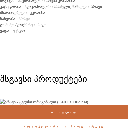
ბრენდი : ნაციონალური არყის კომპანია
კატეგორია : ალკოჰოლური სასმელი, სასმელი, არაყი
მწარმოებელი : უკრაინა
სახეობა : არაყი
გრამაჟი/ლიტრაჟი : 1 ლ
ვადა : უვადო
მსგავსი პროდუქტები
ᲕᲠᲪᲚᲐᲓ
ᲐᲚᲙᲝᲰᲝᲚᲣᲠᲘ ᲡᲐᲡᲛᲔᲚᲘ
,
ᲐᲠᲐᲧᲘ