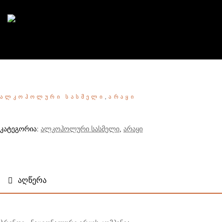
,
ᲐᲚᲙᲝᲰᲝᲚᲣᲠᲘ ᲡᲐᲡᲛᲔᲚᲘ
ᲐᲠᲐᲧᲘ
კატეგორია:
ალკოჰოლური სასმელი
,
არაყი
ᲐᲦᲬᲔᲠᲐ