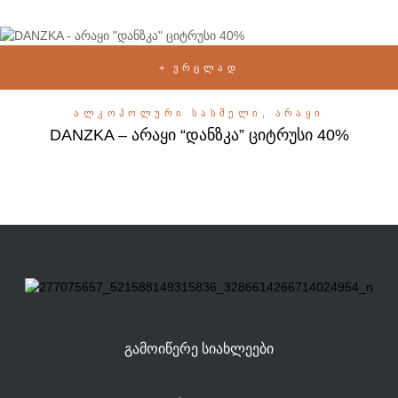
ᲕᲠᲪᲚᲐᲓ
ᲐᲚᲙᲝᲰᲝᲚᲣᲠᲘ ᲡᲐᲡᲛᲔᲚᲘ
,
ᲐᲠᲐᲧᲘ
DANZKA – არაყი “დანზკა” ციტრუსი 40%
ᲒᲐᲛᲝᲘᲬᲔᲠᲔ ᲡᲘᲐᲮᲚᲔᲔᲑᲘ