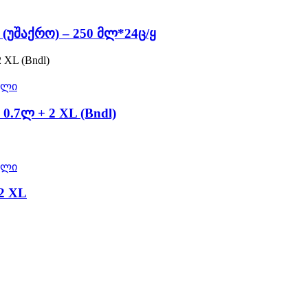
უშაქრო) – 250 მლ*24ც/ყ
ელი
 0.7ლ + 2 XL (Bndl)
ელი
 2 XL