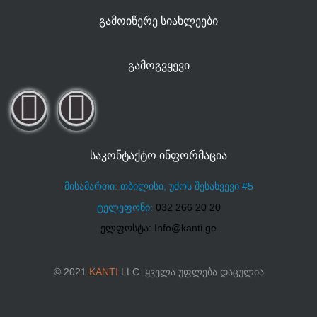
ᲒᲐᲛᲝᲘᲬᲔᲠᲔ ᲡᲘᲐᲮᲚᲔᲔᲑᲘ
ᲒᲐᲛᲝᲒᲕᲧᲔᲕᲘ
ᲡᲐᲙᲝᲜᲢᲐᲥᲢᲝ ᲘᲜᲤᲝᲠᲛᲐᲪᲘᲐ
მისამართი: თბილისი, უძოს შესახვევი #5
ტელეფონი:
032 266 20 20
ელფოსტა: Info@kanti.ge
© 2021
KANTI
LLC. ყველა უფლება დაცულია