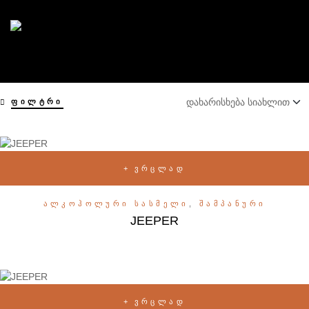
ᲤᲘᲚᲢᲠᲘ
ᲕᲠᲪᲚᲐᲓ
ᲐᲚᲙᲝᲰᲝᲚᲣᲠᲘ ᲡᲐᲡᲛᲔᲚᲘ
,
ᲨᲐᲛᲞᲐᲜᲣᲠᲘ
JEEPER
ᲕᲠᲪᲚᲐᲓ