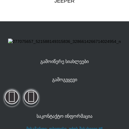
JEEPER
ᲒᲐᲛᲝᲘᲬᲔᲠᲔ ᲡᲘᲐᲮᲚᲔᲔᲑᲘ
ᲒᲐᲛᲝᲒᲕᲧᲔᲕᲘ
ᲡᲐᲙᲝᲜᲢᲐᲥᲢᲝ ᲘᲜᲤᲝᲠᲛᲐᲪᲘᲐ
მისამართი: თბილისი, უძოს შესახვევი #5