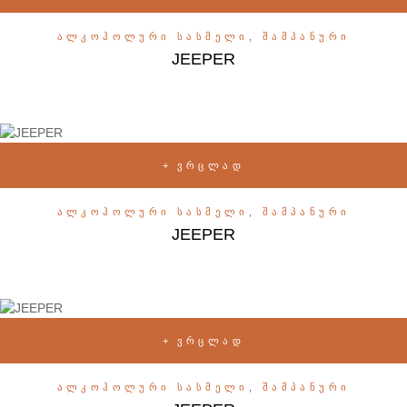
ᲐᲚᲙᲝᲰᲝᲚᲣᲠᲘ ᲡᲐᲡᲛᲔᲚᲘ
,
ᲨᲐᲛᲞᲐᲜᲣᲠᲘ
JEEPER
ᲕᲠᲪᲚᲐᲓ
ᲐᲚᲙᲝᲰᲝᲚᲣᲠᲘ ᲡᲐᲡᲛᲔᲚᲘ
,
ᲨᲐᲛᲞᲐᲜᲣᲠᲘ
JEEPER
ᲕᲠᲪᲚᲐᲓ
ᲐᲚᲙᲝᲰᲝᲚᲣᲠᲘ ᲡᲐᲡᲛᲔᲚᲘ
,
ᲨᲐᲛᲞᲐᲜᲣᲠᲘ