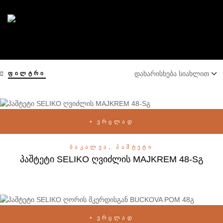
ᲤᲘᲚᲢᲠᲘ
ᲕᲠᲪᲚᲐᲓ
ᲑᲐᲙᲐᲚᲔᲐ
,
ᲞᲐᲨᲢᲔᲢᲘ
პაშტეტი SELIKO ღვიძლის MAJKREM 48-Sგ
ᲕᲠᲪᲚᲐᲓ