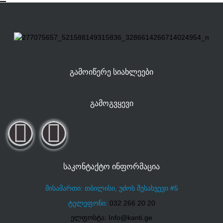
ᲒᲐᲛᲝᲘᲬᲔᲠᲔ ᲡᲘᲐᲮᲚᲔᲔᲑᲘ
ᲒᲐᲛᲝᲒᲕᲧᲔᲕᲘ
ᲡᲐᲙᲝᲜᲢᲐᲥᲢᲝ ᲘᲜᲤᲝᲠᲛᲐᲪᲘᲐ
მისამართი: თბილისი, უძოს შესახვევი #5
ტელეფონი:
032 266 20 20
ელფოსტა: Info@kanti.ge