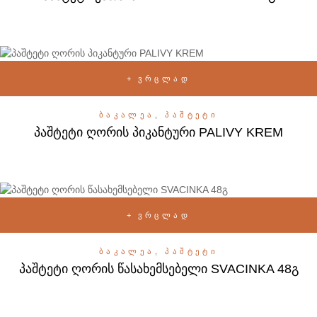
ᲕᲠᲪᲚᲐᲓ
ᲑᲐᲙᲐᲚᲔᲐ
,
ᲞᲐᲨᲢᲔᲢᲘ
პაშტეტი ღორის პიკანტური PALIVY KREM
ᲕᲠᲪᲚᲐᲓ
ᲑᲐᲙᲐᲚᲔᲐ
,
ᲞᲐᲨᲢᲔᲢᲘ
პაშტეტი ღორის წასახემსებელი SVACINKA 48გ