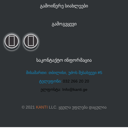
ᲒᲐᲛᲝᲘᲬᲔᲠᲔ ᲡᲘᲐᲮᲚᲔᲔᲑᲘ
ᲒᲐᲛᲝᲒᲕᲧᲔᲕᲘ
ᲡᲐᲙᲝᲜᲢᲐᲥᲢᲝ ᲘᲜᲤᲝᲠᲛᲐᲪᲘᲐ
მისამართი: თბილისი, უძოს შესახვევი #5
ტელეფონი:
032 266 20 20
ელფოსტა: Info@kanti.ge
© 2021
KANTI
LLC. ყველა უფლება დაცულია