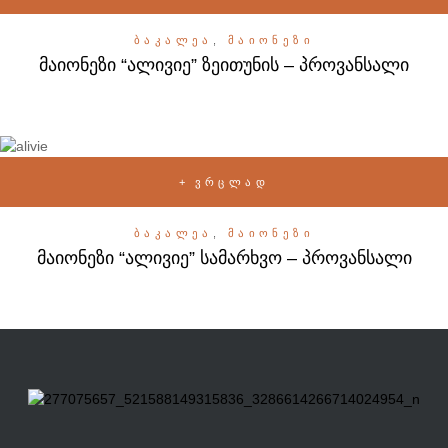
ᲑᲐᲙᲐᲚᲔᲐ
,
ᲛᲐᲘᲝᲜᲔᲖᲘ
მაიონეზი “ალივიე” ზეითუნის – პროვანსალი
ᲕᲠᲪᲚᲐᲓ
ᲑᲐᲙᲐᲚᲔᲐ
,
ᲛᲐᲘᲝᲜᲔᲖᲘ
მაიონეზი “ალივიე” სამარხვო – პროვანსალი