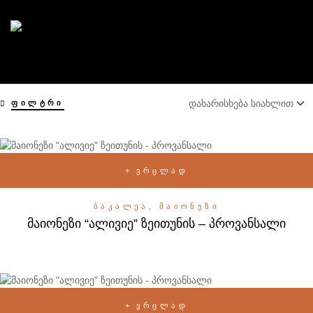
ᲤᲘᲚᲢᲠᲘ
ᲕᲠᲪᲚᲐᲓ
ᲑᲐᲙᲐᲚᲔᲐ
,
ᲛᲐᲘᲝᲜᲔᲖᲘ
მაიონეზი “ალივიე” ზეითუნის – პროვანსალი
ᲕᲠᲪᲚᲐᲓ