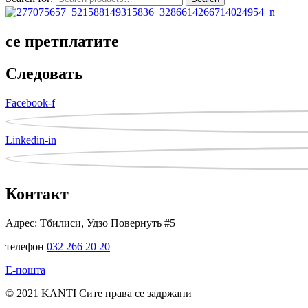
се претплатите
Следовать
Facebook-f
Linkedin-in
Контакт
Адрес: Тбилиси, Удзо Повернуть #5
телефон
032 266 20 20
Е-пошта
© 2021
KANTI
Сите права се задржани