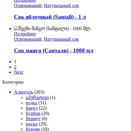
Подробнее
Освежающий
,
Натуральный сок
Сок яблочный (Santali) - 1 л
Подробнее
Освежающий
,
Натуральный сок
Сок манго (Сантали) - 1000 мл
1
2
Next
Категории
Алкоголь
(203)
აპერატივი
(1)
водка
(31)
Бренд
(22)
Бурбон
(20)
Вермут
(6)
виски
(29)
Коньяк
(10)