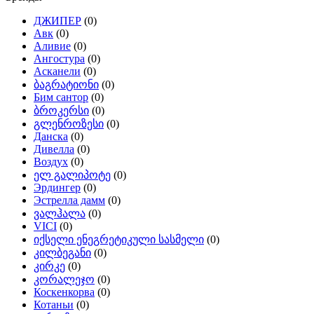
ДЖИПЕР
(0)
Авк
(0)
Аливиe
(0)
Ангостура
(0)
Асканели
(0)
ბაგრატიონი
(0)
Бим сантор
(0)
ბროკერსი
(0)
გლენროზესი
(0)
Данска
(0)
Дивелла
(0)
Воздух
(0)
ელ გალიპოტე
(0)
Эрдингер
(0)
Эстрелла дамм
(0)
ვალჰალა
(0)
VICI
(0)
იქსელი ენეგრეტიკული სასმელი
(0)
კილბეგანი
(0)
კირკე
(0)
კორალეჯო
(0)
Коскенкорва
(0)
Котаньи
(0)