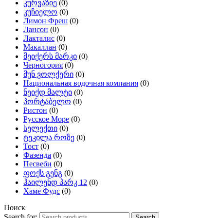
კურვაზიე
(0)
კუჩიელო
(0)
Лимон Фреш
(0)
Лансон
(0)
Лакталис
(0)
Макаллан
(0)
მეიქერს მარკი
(0)
Черногория
(0)
მუნ ვოლქერი
(0)
Национальная водочная компания
(0)
ნეიქდ მალტი
(0)
პორტაბელო
(0)
Ристон
(0)
Русское Море
(0)
სელექთი
(0)
ტეკილა როზე
(0)
Тост
(0)
Фазенда
(0)
Песвеби
(0)
ფოქს გენგ
(0)
ჰაილენდ პარკ 12
(0)
Хаме Фудс
(0)
Поиск
Search for:
Search