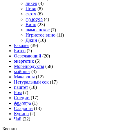
ликер
(3)
Пиво
(8)
скотч
(6)
ტეკილა
(4)
Вино
(23)
шампанское
(7)
Игристое вино
(11)
Джин
(10)
Бакалея
(39)
Битер
(2)
Освежающий
(20)
энергетик
(5)
Морепродукты
(58)
майонез
(3)
Макароны
(12)
Натуральный сок
(17)
паштет
(18)
Ром
(7)
Специи
(17)
ტეკილა
(1)
Сладости
(13)
Курица
(2)
Чай
(22)
Бренды