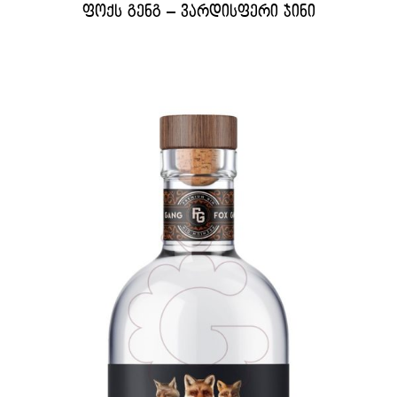
ფოქს გენგ – ვარდისფერი ჯინი