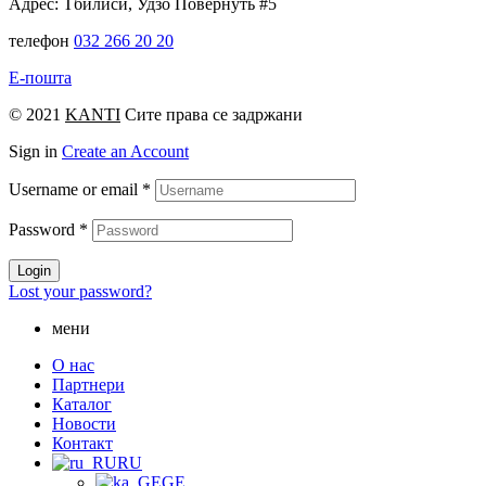
Адрес: Тбилиси, Удзо Повернуть #5
телефон
032 266 20 20
Е-пошта
© 2021
KANTI
Сите права се задржани
Sign in
Create an Account
Username or email
*
Password
*
Login
Lost your password?
мени
О нас
Партнери
Каталог
Новости
Контакт
RU
GE