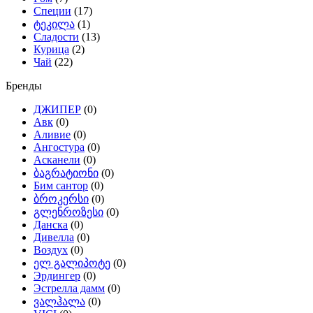
Специи
(17)
ტეკილა
(1)
Сладости
(13)
Курица
(2)
Чай
(22)
Бренды
ДЖИПЕР
(0)
Авк
(0)
Аливиe
(0)
Ангостура
(0)
Асканели
(0)
ბაგრატიონი
(0)
Бим сантор
(0)
ბროკერსი
(0)
გლენროზესი
(0)
Данска
(0)
Дивелла
(0)
Воздух
(0)
ელ გალიპოტე
(0)
Эрдингер
(0)
Эстрелла дамм
(0)
ვალჰალა
(0)