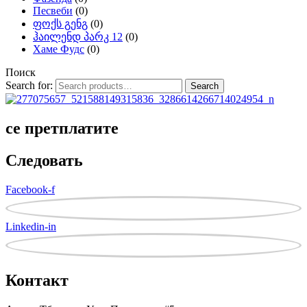
Песвеби
(0)
ფოქს გენგ
(0)
ჰაილენდ პარკ 12
(0)
Хаме Фудс
(0)
Поиск
Search for:
Search
се претплатите
Следовать
Facebook-f
Linkedin-in
Контакт