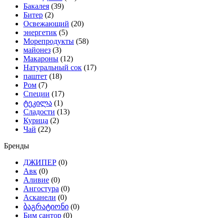
Бакалея
(39)
Битер
(2)
Освежающий
(20)
энергетик
(5)
Морепродукты
(58)
майонез
(3)
Макароны
(12)
Натуральный сок
(17)
паштет
(18)
Ром
(7)
Специи
(17)
ტეკილა
(1)
Сладости
(13)
Курица
(2)
Чай
(22)
Бренды
ДЖИПЕР
(0)
Авк
(0)
Аливиe
(0)
Ангостура
(0)
Асканели
(0)
ბაგრატიონი
(0)
Бим сантор
(0)