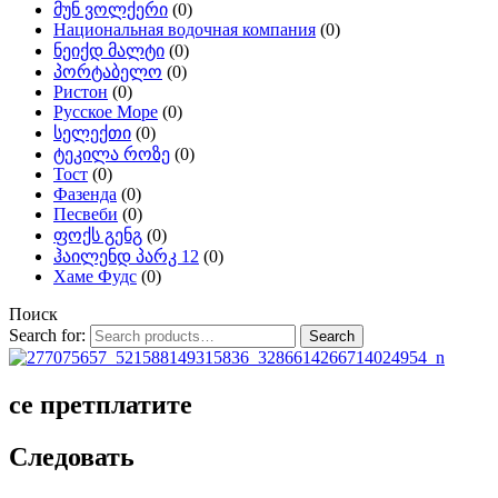
მუნ ვოლქერი
(0)
Национальная водочная компания
(0)
ნეიქდ მალტი
(0)
პორტაბელო
(0)
Ристон
(0)
Русское Море
(0)
სელექთი
(0)
ტეკილა როზე
(0)
Тост
(0)
Фазенда
(0)
Песвеби
(0)
ფოქს გენგ
(0)
ჰაილენდ პარკ 12
(0)
Хаме Фудс
(0)
Поиск
Search for:
Search
се претплатите
Следовать