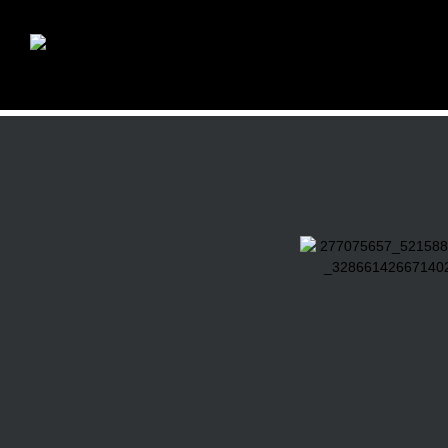
КАТЕГОРИИ
Товаров, со
Алкоголь
(203)
Бакалея
(39)
Битер
(2)
Освежающий
(20)
энергетик
(5)
Морепродукты
(58)