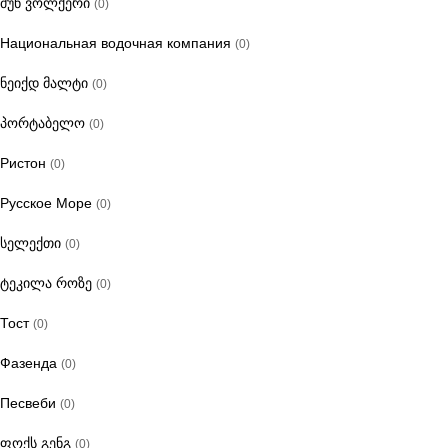
მუნ ვოლქერი
(0)
Национальная водочная компания
(0)
ნეიქდ მალტი
(0)
პორტაბელო
(0)
Ристон
(0)
Русское Море
(0)
სელექთი
(0)
ტეკილა როზე
(0)
Тост
(0)
Фазенда
(0)
Песвеби
(0)
ფოქს გენგ
(0)