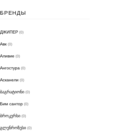
БРЕНДЫ
ДЖИПЕР
(0)
Авк
(0)
Аливиe
(0)
Ангостура
(0)
Асканели
(0)
ბაგრატიონი
(0)
Бим сантор
(0)
ბროკერსი
(0)
გლენროზესი
(0)