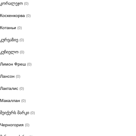
კორალეჯო
(0)
Коскенкорва
(0)
Котаньи
(0)
კურვაზიე
(0)
კუჩიელო
(0)
Лимон Фреш
(0)
Лансон
(0)
Лакталис
(0)
Макаллан
(0)
მეიქერს მარკი
(0)
Черногория
(0)