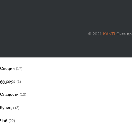
майонез
(3)
Макароны
(12)
Натуральный сок
(17)
© 2021
KANTI
Сите пр
паштет
(18)
Ром
(7)
Специи
(17)
ტეკილა
(1)
Сладости
(13)
Курица
(2)
Чай
(22)